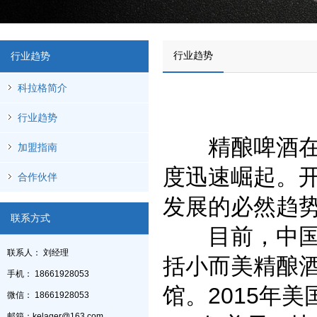
行业趋势
行业趋势
科拉格简介
行业趋势
精酿啤酒在国
加盟指南
度迅速崛起。
合作伙伴
发展的必然趋
联系方式
目前，中国精
联系人： 刘经理
括小而美精酿
手机： 18661928053
馆。2015年
微信： 18661928053
邮箱：kelager@163.com